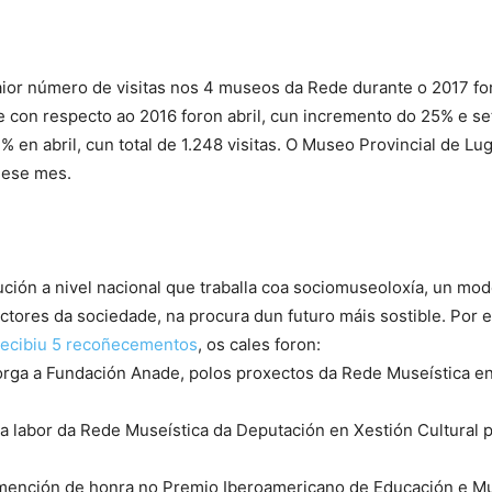
or número de visitas nos 4 museos da Rede durante o 2017 foro
te con respecto ao 2016 foron abril, cun incremento do 25% e 
 en abril, cun total de 1.248 visitas. O Museo Provincial de L
 nese mes.
tución a nivel nacional que traballa coa sociomuseoloxía, un m
ctores da sociedade, na procura dun futuro máis sostible. Por e
recibiu 5 recoñecementos
, os cales foron:
torga a Fundación Anade, polos proxectos da Rede Museística e
a labor da Rede Museística da Deputación en Xestión Cultural p
mención de honra no Premio Iberoamericano de Educación e Mus