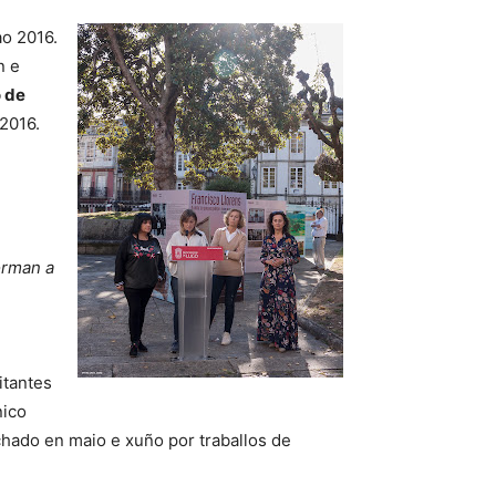
ao 2016.
n e
 de
2016.
orman a
itantes
nico
hado en maio e xuño por traballos de