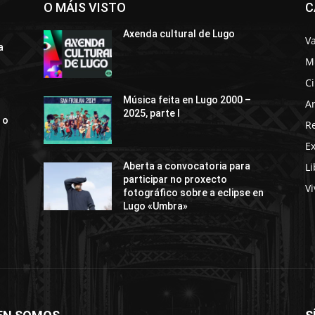
O MÁIS VISTO
C
Axenda cultural de Lugo
Va
a
M
C
Música feita en Lugo 2000 –
Ar
2025, parte I
 o
R
E
Li
Aberta a convocatoria para
participar no proxecto
Vi
fotográfico sobre a eclipse en
Lugo «Umbra»