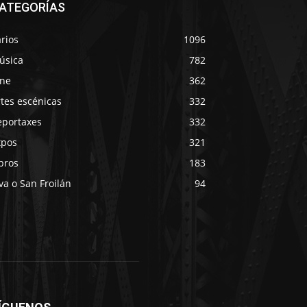
ATEGORÍAS
rios
1096
úsica
782
ine
362
tes escénicas
332
eportaxes
332
xpos
321
bros
183
va o San Froilán
94