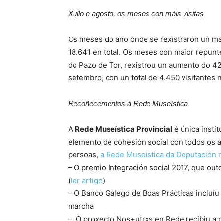
Xullo e agosto, os meses con máis visitas
Os meses do ano onde se rexistraron un mai
18.641 en total. Os meses con maior repun
do Pazo de Tor, rexistrou un aumento do 42%
setembro, con un total de 4.450 visitantes
Recoñecementos á Rede Museística
A
Rede Museística Provincial
é única insti
elemento de cohesión social con todos os a
persoas,
a Rede Museística da Deputación 
– O premio Integración social 2017, que ou
(
ler artigo
)
– O Banco Galego de Boas Prácticas incluíu 
marcha
– O proxecto Nos+utrxs en Rede recibiu a 