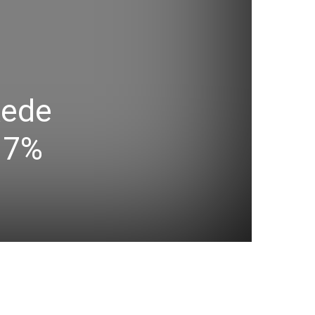
Rede
 7%