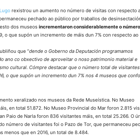
 Lugo
rexistrou un aumento no número de visitas con respecto 
ermaneceu pechado ao público por traballos de desinsectació
resto dos museos
incrementaron considerablemente o número
49, o que supón un incremento de máis dun 7% con respecto ao 
subliñou que “
dende o Goberno da Deputación programamos
 do ano co obxectivo de aproveitar o noso patrimonio material e
smo cultural. Cómpre destacar que o número total de visitantes
16, o que supón un incremento dun 7% nos 4 museos que conf
emento xeralizado nos museos da Rede Museística. No Museo
áis, en total 51.872. No Museo Provincial do Mar foron 2.815 vis
n Paio de Narla foron 836 visitantes máis, en total 25.266. O ú
 número de visitantes foi o Pazo de Tor, que permaneceu pec
tas menos que en 2016, un total de 8.484.