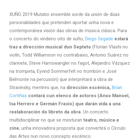
XUÑO 2019 Mutatio ensemble xorde da unión de dúas
personalidades que pretenden aportar unha nova e
contemporánea visión das obras de música clásica. Para
o concerto do vindeiro oito de xuño,
Diego Segade
estará
tras a dirección musical dun Septeto
(Florían Vlashi no
violín, Todd Williamson no contrabaixo, Antonio Suárez no
clarinete, Steve Harriswangler no fagot, Alejandro Vázquez
na trompeta, Eyvind Sommerfelt no trombón e José
Belmonte na percusión) que interprétará a obra de
Stravinsky, mentres que, na
dirección escénica,
Brian
Cortiñas
contará cun elenco de actores (Anxo Manoel,
Isa Herrero e Germán Frasio) que darán vida a una
reelaboración do libreto da obra.
Un concerto
multidisciplinar no que se mesturan
teatro, música e
cine
, unha innovadora proposta que convertirá o Círculo
das Artes nun novo concepto escénico.