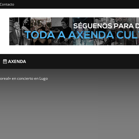
Contacto
AXENDA
oreal» en concierto en Lugo