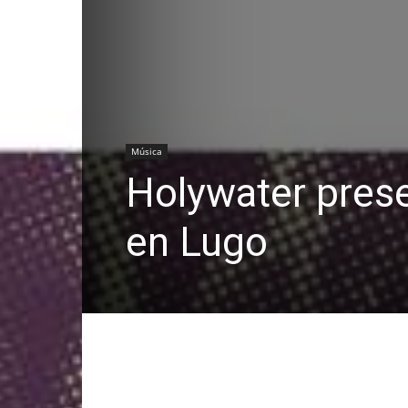
Música
Holywater prese
en Lugo