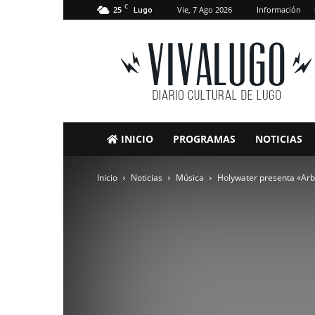
C
25
Vie, 7 Ago 2026
Información
Lugo
VivaLugo
INICIO
PROGRAMAS
NOTICIAS
Inicio
Noticias
Música
Holywater presenta «Arb