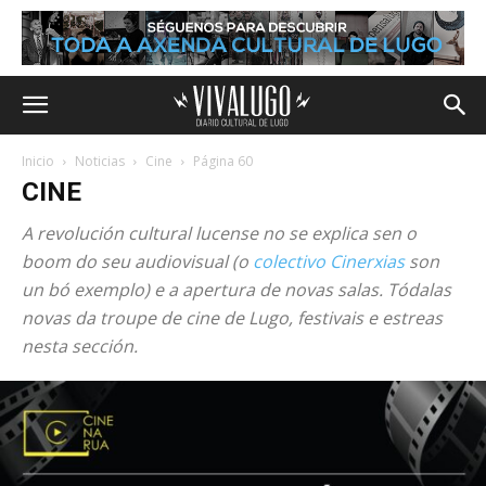
Inicio
Noticias
Cine
Página 60
CINE
A revolución cultural lucense no se explica sen o
boom do seu audiovisual (o
colectivo Cinerxias
son
un bó exemplo) e a apertura de novas salas. Tódalas
novas da troupe de cine de Lugo, festivais e estreas
nesta sección.