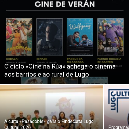
O ciclo «Cine na Rúa» achega o cinema
aos barrios e ao rural de Lugo
A curta «Pasadoble» gaña o Findecurta Lugo
Cultural 2026
Programac