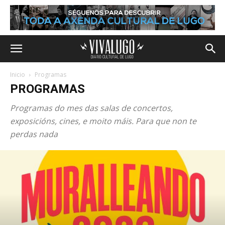
Inicio
Programas
PROGRAMAS
Programas do mes das salas de concertos,
exposicións, cines, e moito máis. Para que non te
perdas nada