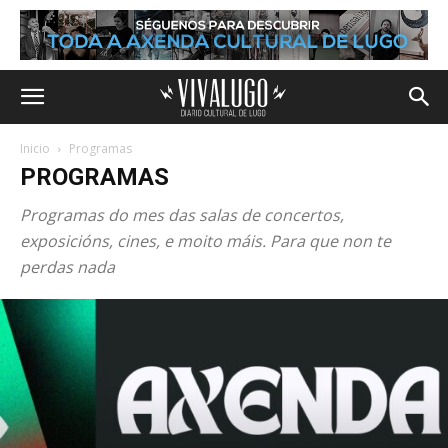
Inicio
Programas
PROGRAMAS
Programas do mes das salas de concertos,
exposicións, cines, e moito máis. Para que non te
perdas nada