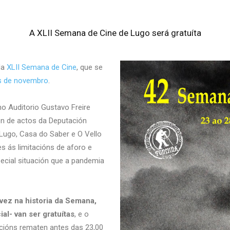
A XLII Semana de Cine de Lugo será gratuíta
da
XLII Semana de Cine
, que se
s de novembro
.
o Auditorio Gustavo Freire
alón de actos da Deputación
e Lugo, Casa do Saber e O Vello
s ás limitacións de aforo e
cial situación que a pandemia
 vez na historia da Semana,
al- van ser gratuítas
, e o
ccións rematen antes das 23,00