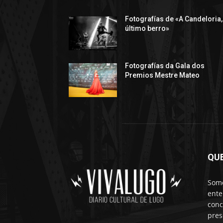
Fotografías de «A Candeloria,
último berro»
Fotografías da Gala dos
Premios Mestre Mateo
QU
Somo
ente
conc
pres