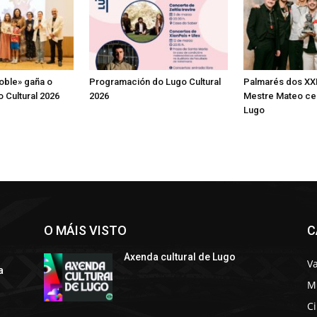
oble» gaña o
Programación do Lugo Cultural
Palmarés dos XX
 Cultural 2026
2026
Mestre Mateo ce
Lugo
O MÁIS VISTO
C
Axenda cultural de Lugo
Va
a
M
C
s