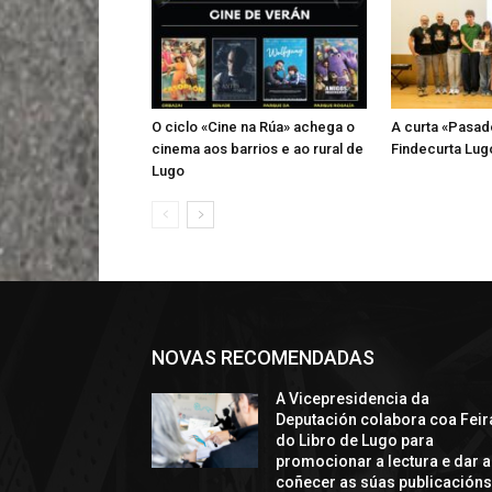
O ciclo «Cine na Rúa» achega o
A curta «Pasad
cinema aos barrios e ao rural de
Findecurta Lugo
Lugo
NOVAS RECOMENDADAS
A Vicepresidencia da
Deputación colabora coa Feir
do Libro de Lugo para
promocionar a lectura e dar a
coñecer as súas publicación