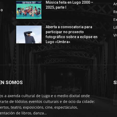
Música feita en Lugo 2000 –
Ar
2025, parte I
 o
R
E
Li
Aberta a convocatoria para
participar no proxecto
Vi
fotográfico sobre a eclipse en
Lugo «Umbra»
EN SOMOS
S
s a axenda cultural de Lugo e o medio dixital onde
rarte de tódolos eventos culturais e de ocio da cidade:
ertos, teatro, exposicións, cine, espectáculos,
entación de libros, danza…