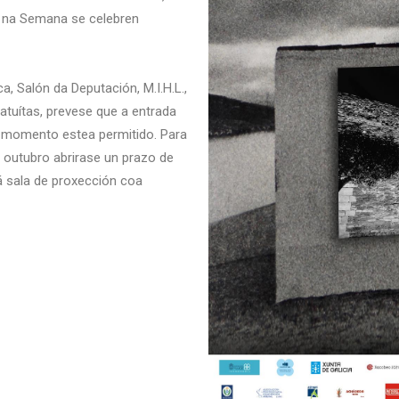
ue na Semana se celebren
a, Salón da Deputación, M.I.H.L.,
atuítas, prevese que a entrada
l momento estea permitido. Para
o outubro abrirase un prazo de
á sala de proxección coa