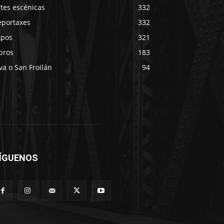
tes escénicas
332
eportaxes
332
xpos
321
bros
183
va o San Froilán
94
ÍGUENOS