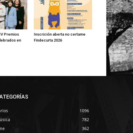
IV Premios
Inscrición aberta no certame
lebrados en
Findecurta 2026
ATEGORÍAS
rios
1096
úsica
782
ine
362