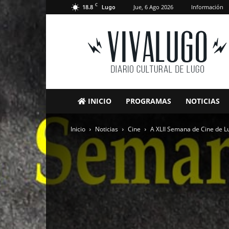
C
18.8
Jue, 6 Ago 2026
Información
Lugo
VivaLugo
INICIO
PROGRAMAS
NOTICIAS
Inicio
Noticias
Cine
A XLII Semana de Cine de L