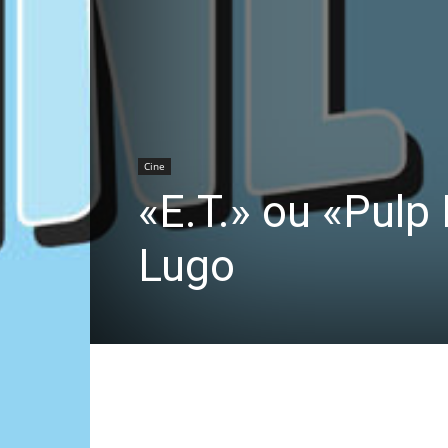
Cine
«E.T.» ou «Pulp
Lugo