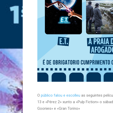
O
público falou e escolleu
as seguintes pelícu
13 e «Pérez 2» xunto a «Pulp Fiction» o sába
Goonies» e «Gran Torino»