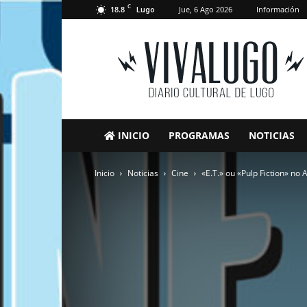
C
18.8
Jue, 6 Ago 2026
Información
Lugo
VivaLugo
INICIO
PROGRAMAS
NOTICIAS
Inicio
Noticias
Cine
«E.T.» ou «Pulp Fiction» no