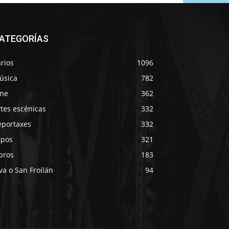
ATEGORÍAS
rios
1096
úsica
782
ine
362
tes escénicas
332
eportaxes
332
xpos
321
bros
183
va o San Froilán
94