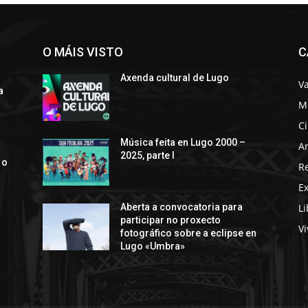
O MÁIS VISTO
C
Axenda cultural de Lugo
Va
a
M
C
s
Música feita en Lugo 2000 –
Ar
2025, parte I
 o
R
E
Li
Aberta a convocatoria para
participar no proxecto
Vi
fotográfico sobre a eclipse en
Lugo «Umbra»