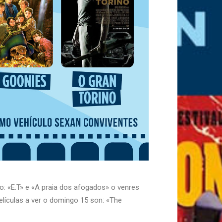
o: «E.T» e «A praia dos afogados» o venres
elículas a ver o domingo 15 son: «The