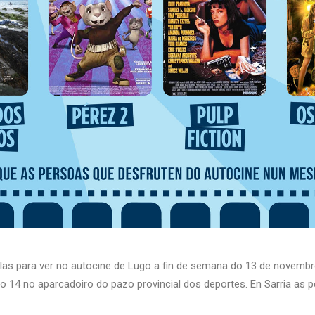
las para ver no autocine de Lugo a fin de semana do 13 de novembr
do 14 no aparcadoiro do pazo provincial dos deportes. En Sarria as p