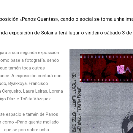
posición «Panos Quentes», cando o social se torna unha im
da exposición de Solaina terá lugar o vindeiro sábado 3 de
ugura a súa segunda exposición
 como base a fotografía, sendo
o que tamén toca outras
mance. A exposición contará con
gudo, Byakkoya, Francisco
 Cerqueiro, Laura Leiras, Lorena
igo Díaz e Toñita Vázquez.
este espacio e tamén de Panos
ón como «Pano quente mollado
co… que se pon sobre unha