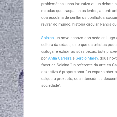
problemática, unha inxustiza ou un debate pa
miradas que traspasan as lentes, a confron
coa escolma de senlleiros conflictos sociai
revirar do mundo, historia circular. Panos q
Solaina
, un novo espazo con sede en Lugo 
cultura da cidade, e no que os artistas pode
dialogar e exhibir as súas pezas. Este proxe
por
Antía Carreira
e
Sergio Marey
, dous nov
facer de Solaina “un referente da arte en G
obxectivo é proporcionar “un espazo aberto 
calquera proxecto, coa intención de descentr
sociedade”.