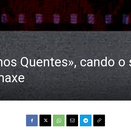
os Quentes», cando o 
imaxe