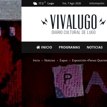
C
17.2
Vie, 7 Ago 2026
Información
Lugo
VivaLugo
INICIO
PROGRAMAS
NOTICIAS
Inicio
Noticias
Expos
Exposición «Panos Quentes