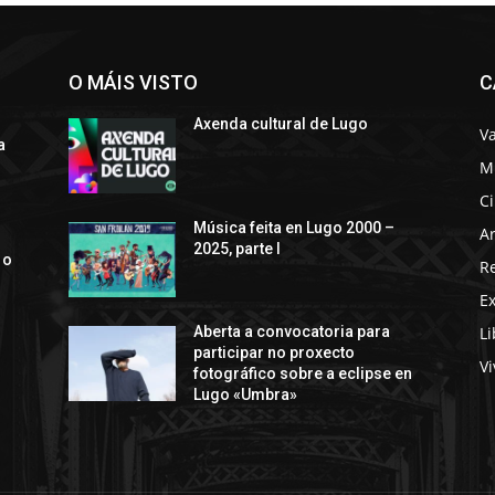
O MÁIS VISTO
C
Axenda cultural de Lugo
Va
a
M
C
s
Música feita en Lugo 2000 –
Ar
2025, parte I
 o
R
E
Li
Aberta a convocatoria para
participar no proxecto
Vi
fotográfico sobre a eclipse en
Lugo «Umbra»