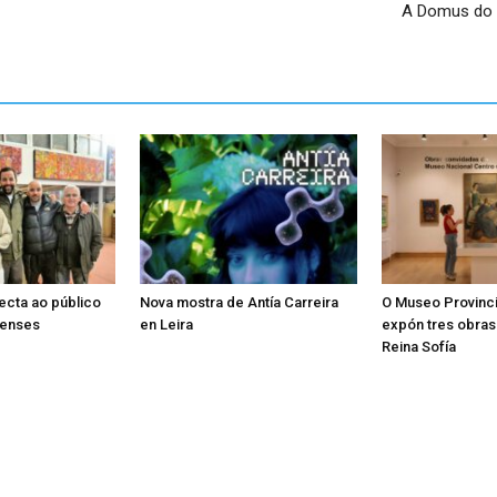
A Domus do M
ecta ao público
Nova mostra de Antía Carreira
O Museo Provinci
censes
en Leira
expón tres obra
Reina Sofía