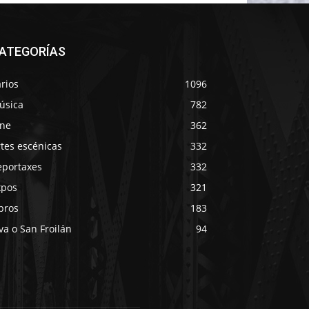
ATEGORÍAS
rios
1096
úsica
782
ine
362
tes escénicas
332
eportaxes
332
xpos
321
bros
183
va o San Froilán
94