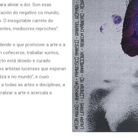
ra aliviar a dor. Son esas
tación do negativo co mundo,
s. O inesgotable carrete do
uentes, mediocres reproches”.
dende o que promover a arte e a
n coñecerse, traballar xuntos,
cto está dirixido e curado
os artistas lucenses que esperan
aliza e no mundo”, e cuxo
a todas as artes e disciplinas, a
alizar a arte e acercala a