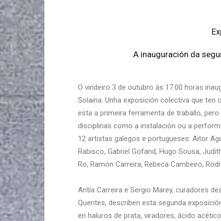
Ex
A inauguración da segun
O vindeiro 3 de outubro ás 17.00 horas ina
Solaina. Unha exposición colectiva que ten
esta a primeira ferramenta de traballo, per
disciplinas como a instalación ou a perfor
12 artistas galegos e portugueses: Aitor A
Rabisco, Gabriel Gofand, Hugo Sousa, Judith
Ro, Ramón Carreira, Rebeca Cambeiro, Rodr
Antía Carreira e Sergio Marey, curadores d
Quentes, describen esta segunda exposici
en haluros de prata, viradores, ácido acéti