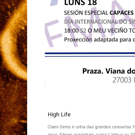
High Life
Claire Denis é unha das grandes cineastas 
anos. Filmes maxistrais como L’intrus ou 