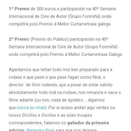
1º Premio
de 500 euros e participación na 40ª Semana
Internacional de Cine de Autor (Grupo Fonmiñá) onde
competirá polo Premio á Mellor Curtametraxe galega
2º Premi
o (Premio do Público) participación na 40ª
Semana Internacional de Cine de Autor (Grupo Fonmiñá)
onde competirá polo Premio á Mellor Curtametraxe Galega
Agardamos que teñan todo moi ben preparado para a
rodaxe e que pase o que pase fagan como Nick, o
director de
Vivir rodando
, que a pesar de estar saíndo
absolutamente todo mal na rodaxe, non renuncia e saca o
filme adiante (ou non, nada de spoilers … digamos
que
nunca se rinde
). Por si acaso andan algo verdes os
nosos
Dicillos
e
Dicillas
e as súas troupes
correspondentes, falamos co
gañador da primeira
edición
,
Alejandro Real
, para que nos deixase