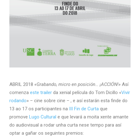
ABRIL 2018
«Grabando, micro en posición… ¡ACCIÓN!»
Así
comenza
este trailer
da xenial película do Tom Dicillo «
Vivir
rodando
» – cine sobre cine – , e así estarán esta finde do
13 ao 17 os participantes na
III Fin de Curta
que
promove
Lugo Cultural
e que levará a moita xente amante
do audiovisual a rodar unha curta nese tempo para así
optar a gañar os seguintes premios: