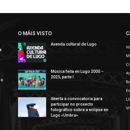
O MÁIS VISTO
C
Axenda cultural de Lugo
Va
a
M
C
s
Música feita en Lugo 2000 –
Ar
2025, parte I
 o
R
E
Li
Aberta a convocatoria para
participar no proxecto
Vi
fotográfico sobre a eclipse en
Lugo «Umbra»