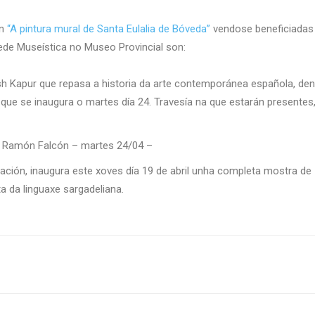
n
“A pintura mural de Santa Eulalia de Bóveda”
vendose beneficiadas a
ede Museística no Museo Provincial son:
h Kapur que repasa a historia da arte contemporánea española, den
ue se inaugura o martes día 24. Travesía na que estarán presentes,
s Ramón Falcón – martes 24/04 –
tación, inaugura este xoves día 19 de abril unha completa mostra de
ta da linguaxe sargadeliana.