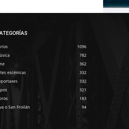
ATEGORÍAS
rios
1096
úsica
782
ine
362
tes escénicas
332
eportaxes
332
xpos
321
bros
183
va o San Froilán
94