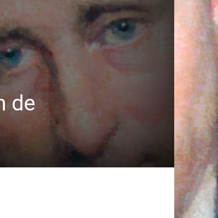
n de
o