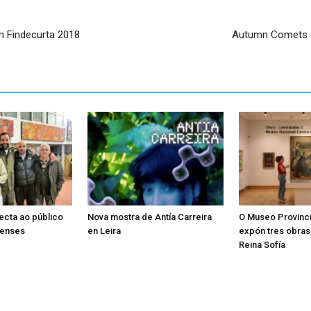
n Findecurta 2018
Autumn Comets e 
ecta ao público
Nova mostra de Antía Carreira
O Museo Provinci
censes
en Leira
expón tres obra
Reina Sofía