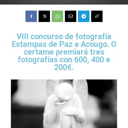
VIII concurso de fotografía
Estampas de Paz e Acougo. O
certame premiará tres
fotografías con 600, 400 e
200€.