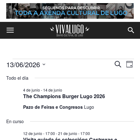
13/06/2026
Eventos
Na
Navega
Buscar
Día
de
Selecciona
en
de
Todo el día
la
vis
fecha.
búsqu
13
4 de junio
-
14 de junio
de
The Champions Burger Lugo 2026
y
de
Eve
Pazo de Feiras e Congresos
Lugo
vistas
junio,
En curso
de
2026
12 de junio - 17:00
-
21 de junio - 17:00
Evento
Visita guiada ás coleccións Castrexas e