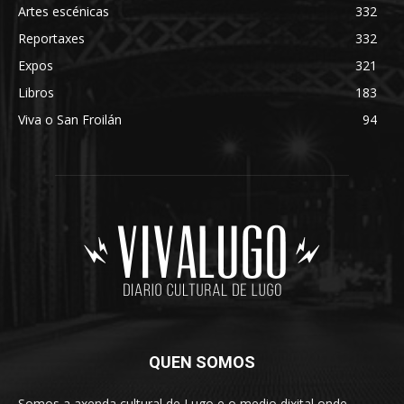
Artes escénicas
332
Reportaxes
332
Expos
321
Libros
183
Viva o San Froilán
94
QUEN SOMOS
Somos a axenda cultural de Lugo e o medio dixital onde