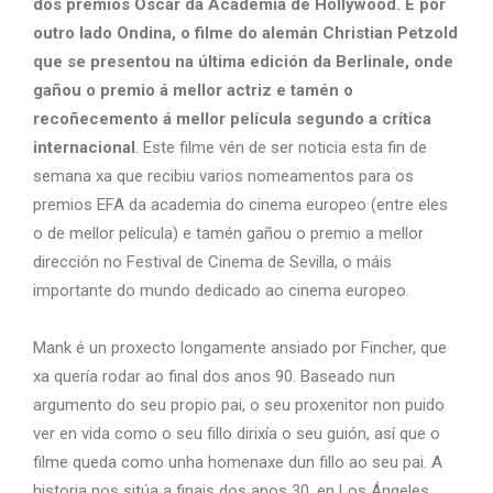
dos premios Oscar da Academia de Hollywood. E por
outro lado Ondina, o filme do alemán Christian Petzold
que se presentou na última edición da Berlinale, onde
gañou o premio á mellor actriz e tamén o
recoñecemento á mellor película segundo a crítica
internacional
. Este filme vén de ser noticia esta fin de
semana xa que recibiu varios nomeamentos para os
premios EFA da academia do cinema europeo (entre eles
o de mellor película) e tamén gañou o premio a mellor
dirección no Festival de Cinema de Sevilla, o máis
importante do mundo dedicado ao cinema europeo.
Mank é un proxecto longamente ansiado por Fincher, que
xa quería rodar ao final dos anos 90. Baseado nun
argumento do seu propio pai, o seu proxenitor non puido
ver en vida como o seu fillo dirixía o seu guión, así que o
filme queda como unha homenaxe dun fillo ao seu pai. A
historia nos sitúa a finais dos anos 30, en Los Ángeles,