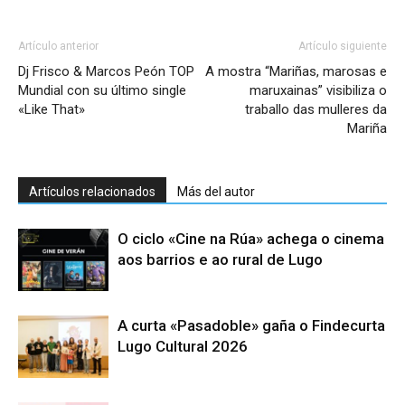
Artículo anterior
Artículo siguiente
Dj Frisco & Marcos Peón TOP
A mostra “Mariñas, marosas e
Mundial con su último single
maruxainas” visibiliza o
«Like That»
traballo das mulleres da
Mariña
Artículos relacionados
Más del autor
O ciclo «Cine na Rúa» achega o cinema
aos barrios e ao rural de Lugo
A curta «Pasadoble» gaña o Findecurta
Lugo Cultural 2026