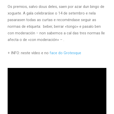
Os premios, salvo dous deles, saen por azar dun bingo de
xoguete. A gala celebraráse o 14 de setembro e nela
pasarasen todas as curtas e recoméndase seguir as
normas de etiqueta: beber, berrar «tongo» e pasalo ben
con moderación – non sabemos a cal das tres normas lle
afecta o de «con moderación» – .
+ INFO: neste vídeo e no
face do Grotesque