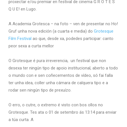
proxectar e/ou premiar en festival de cinema G R O T E S
Q U E! en Lugo.
A Academia Grotesca – na foto – ven de presentar no Ho!
Gruf unha nova edición (a cuarta e media) do
Grotesque
Film Festival
ao que, desde xa, podedes participar: canto
peor sexa a curta mellor
O Grotesque é pura irreverencia, un festival que non
desexa ter ningún tipo de apoio institucional, aberto a todo
o mundo con e sen coñecementos de vídeo, só fai falla
ter unha idea, coller unha cámara de calquera tipo e a
rodar sen ningún tipo de prexuízo.
O erro, o cutre, o extremo é visto con bos ollos no
Grotesque. Tes ata o 01 de setembro ás 13:14 para enviar
a túa curta. A