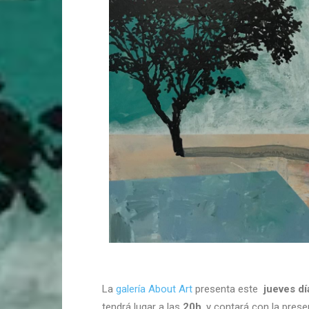
La
galería About Art
presenta este
jueves dí
tendrá lugar a las
20h
, y contará con la prese