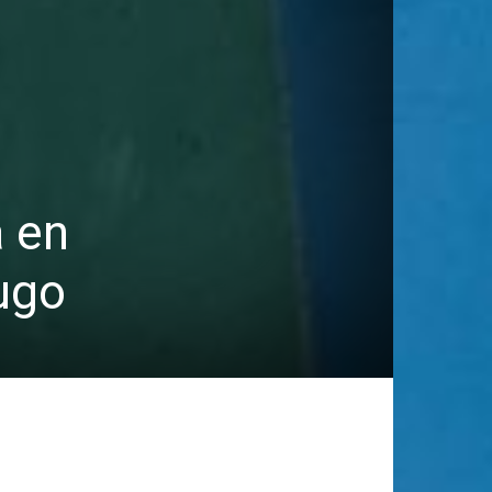
a en
Lugo