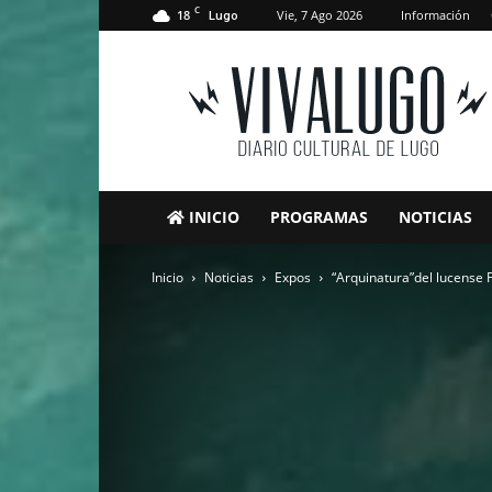
C
18
Vie, 7 Ago 2026
Información
Lugo
VivaLugo
INICIO
PROGRAMAS
NOTICIAS
Inicio
Noticias
Expos
“Arquinatura”del lucense F