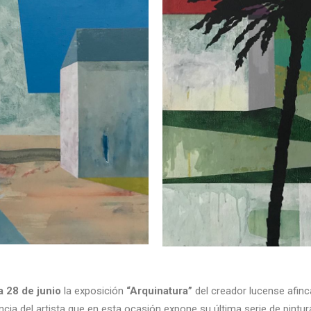
a 28 de junio
la exposición
“Arquinatura”
del creador lucense afin
ncia del artista que en esta ocasión expone su última serie de pintur