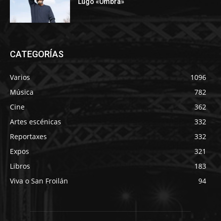
Lugo «Umbra»
CATEGORÍAS
Varios
1096
Música
782
Cine
362
Artes escénicas
332
Reportaxes
332
Expos
321
Libros
183
Viva o San Froilán
94