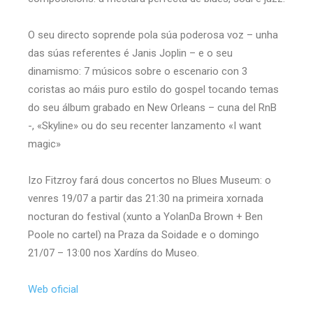
O seu directo soprende pola súa poderosa voz – unha
das súas referentes é Janis Joplin – e o seu
dinamismo: 7 músicos sobre o escenario con 3
coristas ao máis puro estilo do gospel tocando temas
do seu álbum grabado en New Orleans – cuna del RnB
-, «Skyline» ou do seu recenter lanzamento «I want
magic»
Izo Fitzroy fará dous concertos no Blues Museum: o
venres 19/07 a partir das 21:30 na primeira xornada
nocturan do festival (xunto a YolanDa Brown + Ben
Poole no cartel) na Praza da Soidade e o domingo
21/07 – 13:00 nos Xardíns do Museo.
Web oficial