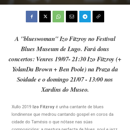
A "blueswoman" Izo Fitzroy no Festival
Blues Museum de Lugo. Fará dous
concertos: Venres 19/07- 21:30 Izo Fitzroy (+
YolanDa Brown + Ben Poole) na Praza da
Soidade e o domingo 21/07 - 13:00 nos
Xardíns do Museo.
Xullo 2019
Izo Fitzroy
é unha cantante de blues
londinense que medrou cantando gospel en coros da
cidade do Tamésis o que nótase nas súas
composicións: a mestura perfecta de blues, soul e jazz.