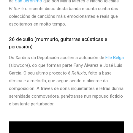
de
San Jerónimo
que son María Mieres e Nacho Iglesias
.
El Sur
é o recente disco desta banda e conta cunha das
coleccións de cancións máis emocionantes e reais que
escoitamos en moito tempo.
26 de xullo (murmurio, guitarras acústicas e
percusión)
Os Xardíns da Deputación acollen a actuación de
Elle Belga
(slowcore), do que forman parte Fany Álvarez e José Luis
García. O seu ultimo proxecto é
Refuxio
, feito a base
rítmica e a melodía, que segue sendo o alicerce da
composición. A través de sons inquietantes e letras dunha
serenidade conmovedora, penétranse nun repouso ficticio
e bastante perturbador.