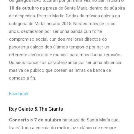
Os galegos NAO tocarán por primeira vez no San Froilán o
10 de outubro
na praza de Santa María, dentro da súa xira
de despedida. Premio Martín Códax da música galega na
categoría de Metal no ano 2015. Nestes máis de trece
anos, destacaron por ser unha banda cun forte
compromiso social, cun dos mellores directos do
panorama galego dos últimos tempos e por ser un
referente ideóloxico e musical para máis dunha xeración.
Os seus concertos caracterízanse por ter unha afluencia
masiva de público que corean as letras da banda de
comezo a fin.
Facebook
Ray Gelato & The Giants
Concerto o 7 de outubro
na praza de Santa María que
traerá toda a enerxía do mellor jazz clásico de sempre.