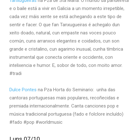
Tanxugueiras
na Pza de Sta María: O mundo da pandeireta
e o baile está a vivir en Galicia a un momento irrepetible,
cada vez máis xente se está achegando a este tipo de
sentir e facer. O que fan Tanxugueiras é achegalo dun
xeito doado, natural, cun empaste nas voces pouco
común, cuns arranxos elegantes e coidados, cun son
grande e cristalino, cun agarimo inusual, cunha tímbrica
instrumental que conecta oriente e occidente, con
intelixencia e humor. E, sobor de todo, con moito amor.
#tradi
Dulce Pontes
na Pza Horta do Seminario: unha das
cantoras portuguesas mais populares, recoñecidas e
premiada internacionalmente. Canta canciones pop e
música tradicional portuguesa (fado e folclore incluído)
#fado #pop #worldmusic
Luns 07/10