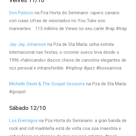
Venres 11/10
Don Patricio
na Pza Horta do Seminario: rapero canario
con cuias cifras de visionados no You Tube son
mareantes: 113 millóns de Views no seu canle #rap #trap
Jay-Jay Johanson
na Pza de Sta María: unha estrela
internacional nas festas, o crooner sueco leva desde o
1996 «fabricando» discos cheos de cancións elegantes de
voz persoal e intransferible. #triphop #jazz #bossanova
Michelle David & The Gospel Sessions
na Pza de Sta María
#gospel
Sábado 12/10
Los Enemigos
na Pza Horta do Seminario: a gran banda de
rock and roll madrileña está de volta coa súa maestría e