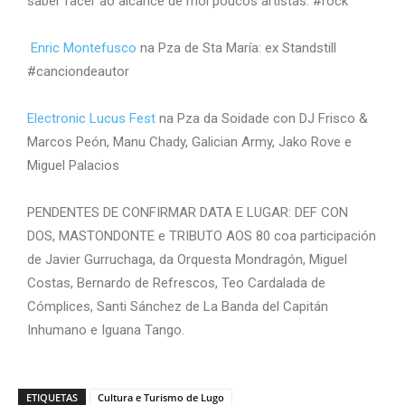
saber facer ao alcance de moi poucos artistas. #rock
Enric Montefusco
na Pza de Sta María: ex Standstill
#canciondeautor
Electronic Lucus Fest
na Pza da Soidade con DJ Frisco &
Marcos Peón, Manu Chady, Galician Army, Jako Rove e
Miguel Palacios
PENDENTES DE CONFIRMAR DATA E LUGAR: DEF CON
DOS, MASTONDONTE e TRIBUTO AOS 80 coa participación
de Javier Gurruchaga, da Orquesta Mondragón, Miguel
Costas, Bernardo de Refrescos, Teo Cardalada de
Cómplices, Santi Sánchez de La Banda del Capitán
Inhumano e Iguana Tango.
ETIQUETAS
Cultura e Turismo de Lugo