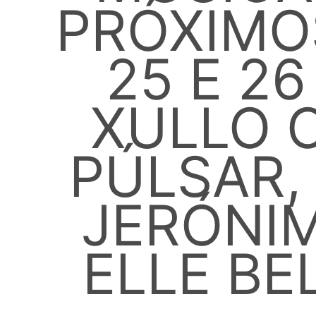
PRÓXIMOS
25 E 26
XULLO 
PÚLSAR,
JERÓNI
ELLE BE