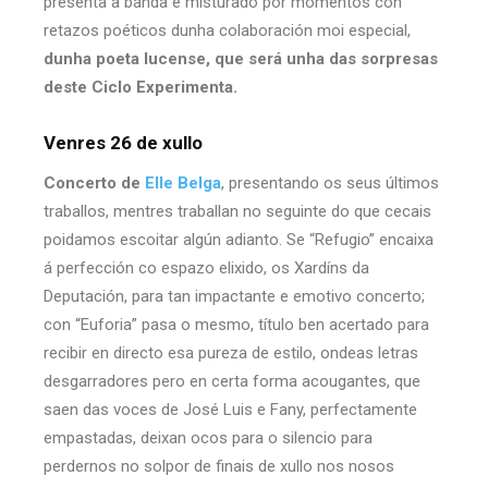
presenta a banda e misturado por momentos con
retazos poéticos dunha colaboración moi especial,
dunha poeta lucense, que será unha das sorpresas
deste Ciclo Experimenta.
Venres 26 de xullo
Concerto de
Elle Belga
, presentando os seus últimos
traballos, mentres traballan no seguinte do que cecais
poidamos escoitar algún adianto. Se “Refugio” encaixa
á perfección co espazo elixido, os Xardíns da
Deputación, para tan impactante e emotivo concerto;
con “Euforia” pasa o mesmo, título ben acertado para
recibir en directo esa pureza de estilo, ondeas letras
desgarradores pero en certa forma acougantes, que
saen das voces de José Luis e Fany, perfectamente
empastadas, deixan ocos para o silencio para
perdernos no solpor de finais de xullo nos nosos