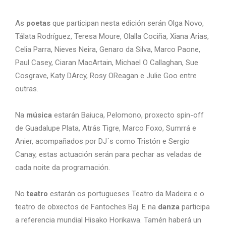
As
poetas
que participan nesta edición serán Olga Novo,
Tálata Rodríguez, Teresa Moure, Olalla Cociña, Xiana Arias,
Celia Parra, Nieves Neira, Genaro da Silva, Marco Paone,
Paul Casey, Ciaran MacArtain, Michael O Callaghan, Sue
Cosgrave, Katy DArcy, Rosy OReagan e Julie Goo entre
outras.
Na
música
estarán Baiuca, Pelomono, proxecto spin-off
de Guadalupe Plata, Atrás Tigre, Marco Foxo, Sumrrá e
Anier, acompañados por DJ´s como Tristón e Sergio
Canay, estas actuación serán para pechar as veladas de
cada noite da programación.
No
teatro
estarán os portugueses Teatro da Madeira e o
teatro de obxectos de Fantoches Baj. E na
danza
participa
a referencia mundial Hisako Horikawa. Tamén haberá un