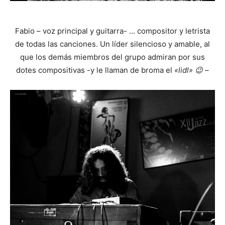
Fabio – voz principal y guitarra- … compositor y letrista
de todas las canciones. Un líder silencioso y amable, al
que los demás miembros del grupo admiran por sus
dotes compositivas -y le llaman de broma el
«lidl» 😉 –