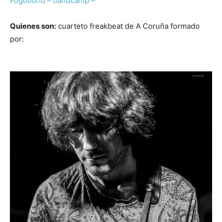
Fogbound – bandcamp –
Quienes son:
cuarteto freakbeat de A Coruña formado
por: