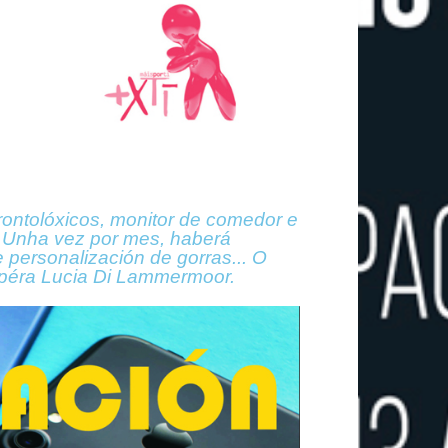
erontolóxicos, monitor de comedor e
s. Unha vez por mes, haberá
 personalización de gorras... O
 opéra Lucia Di Lammermoor.