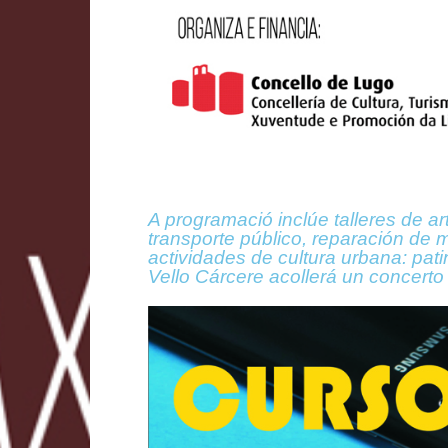
A programació inclúe talleres de a
transporte público, reparación de 
actividades de cultura urbana: pat
Vello Cárcere acollerá un concert