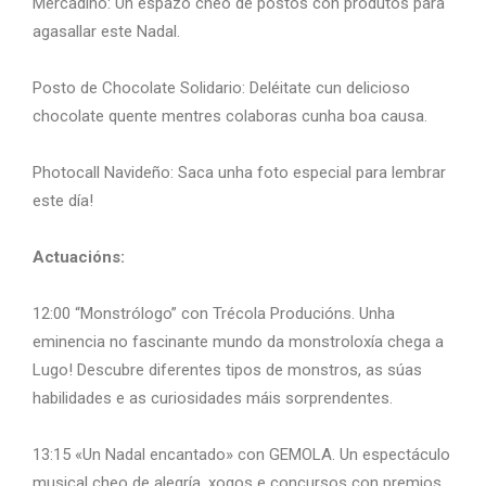
Mercadiño: Un espazo cheo de postos con produtos para
agasallar este Nadal.
Posto de Chocolate Solidario: Deléitate cun delicioso
chocolate quente mentres colaboras cunha boa causa.
Photocall Navideño: Saca unha foto especial para lembrar
este día!
Actuacións:
12:00 “Monstrólogo” con Trécola Producións. Unha
eminencia no fascinante mundo da monstroloxía chega a
Lugo! Descubre diferentes tipos de monstros, as súas
habilidades e as curiosidades máis sorprendentes.
13:15 «Un Nadal encantado» con GEMOLA. Un espectáculo
musical cheo de alegría, xogos e concursos con premios