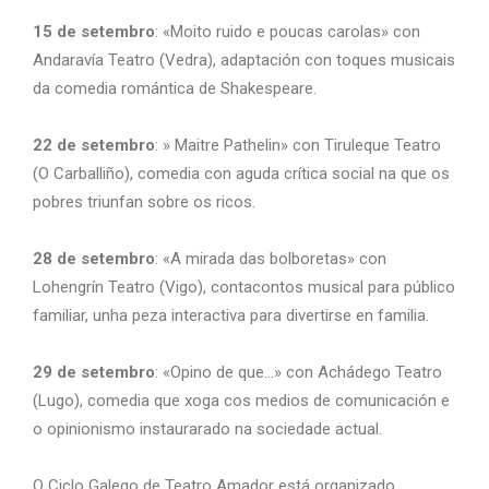
15 de setembro
: «Moito ruido e poucas carolas» con
Andaravía Teatro (Vedra), adaptación con toques musicais
da comedia romántica de Shakespeare.
22 de setembro
: » Maitre Pathelin» con Tiruleque Teatro
(O Carballiño), comedia con aguda crítica social na que os
pobres triunfan sobre os ricos.
28 de setembro
: «A mirada das bolboretas» con
Lohengrín Teatro (Vigo), contacontos musical para público
familiar, unha peza interactiva para divertirse en familia.
29 de setembro
: «Opino de que…» con Achádego Teatro
(Lugo), comedia que xoga cos medios de comunicación e
o opinionismo instaurarado na sociedade actual.
O Ciclo Galego de Teatro Amador está organizado