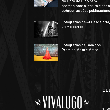
do Libro de Lugo para
promocionar a lectura e dar a
coñecer as súas publicación
Fotografías de «A Candeloria,
último berro»
Fotografías da Gala dos
Premios Mestre Mateo
QU
Somo
ente