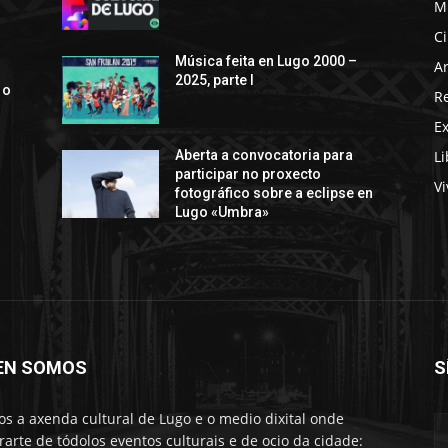
M
C
s
Música feita en Lugo 2000 –
Ar
2025, parte I
 o
R
E
Li
Aberta a convocatoria para
participar no proxecto
Vi
fotográfico sobre a eclipse en
Lugo «Umbra»
EN SOMOS
S
s a axenda cultural de Lugo e o medio dixital onde
rarte de tódolos eventos culturais e de ocio da cidade: