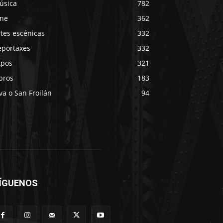
úsica
782
ine
362
tes escénicas
332
eportaxes
332
xpos
321
bros
183
va o San Froilán
94
ÍGUENOS