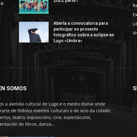
2025, parte I
 o
R
E
Li
Aberta a convocatoria para
participar no proxecto
Vi
fotográfico sobre a eclipse en
Lugo «Umbra»
EN SOMOS
S
s a axenda cultural de Lugo e o medio dixital onde
rarte de tódolos eventos culturais e de ocio da cidade:
ertos, teatro, exposicións, cine, espectáculos,
entación de libros, danza…