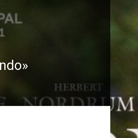
undo»