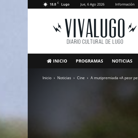
C
18.8
Jue, 6 Ago 2026
Información
Lugo
VivaLugo
INICIO
PROGRAMAS
NOTICIAS
Inicio
Noticias
Cine
A mutipremiada «A peor p