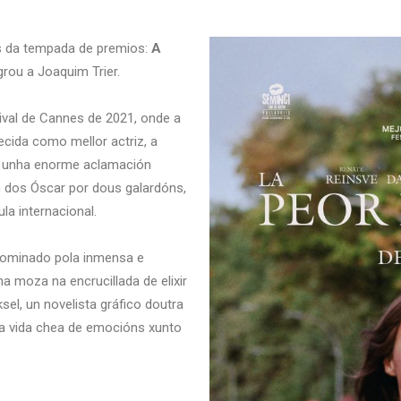
s da tempada de premios:
A
grou a Joaquim Trier.
ival de Cannes de 2021, onde a
ecida como mellor actriz, a
o unha enorme aclamación
ón dos Óscar por dous galardóns,
ula internacional.
 dominado pola inmensa e
 moza na encrucillada de elixir
sel, un novelista gráfico doutra
va vida chea de emocións xunto