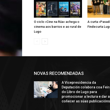
O ciclo «Cine na Rúa» achega o
A curta «Pasad
cinema aos barrios e ao rural de
Findecurta Lugo
Lugo
NOVAS RECOMENDADAS
A Vicepresidencia da
Deputación colabora coa Feir
do Libro de Lugo para
promocionar a lectura e dar a
coñecer as súas publicación