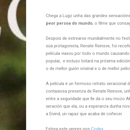
Chega a Lugo unha das grandes sensación
peor persoa do mundo
, o filme que consa
Despois de estrearse mundialmente no fest
súa protagonista, Renate Reinsve, foi recoñ
película viaxou por todo o mundo causand
popular, e incluso loitará na próxima edici
o de mellor guión orixinal e o de mellor pelíc
A película é un fermoso retrato xeracional
contaxiosa presenza de Renate Reinsve, unha
entre a seguridade que lle da o seu mozo Ak
xeración que ela, ou a esperanza dunha no
a Eivind, un rapaz que acaba de coñecer.
Estrea este venres nos
Codex