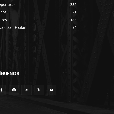
eportaxes
332
xpos
321
bros
183
va o San Froilán
94
ÍGUENOS