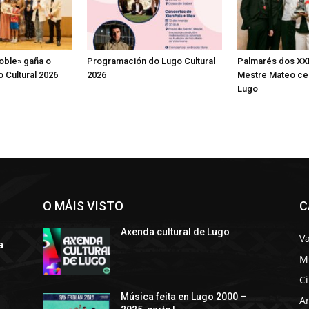
oble» gaña o
Programación do Lugo Cultural
Palmarés dos XX
 Cultural 2026
2026
Mestre Mateo ce
Lugo
O MÁIS VISTO
C
Axenda cultural de Lugo
Va
a
M
C
s
Música feita en Lugo 2000 –
Ar