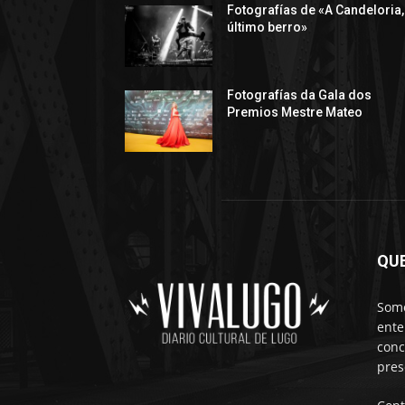
Fotografías de «A Candeloria,
último berro»
Fotografías da Gala dos
Premios Mestre Mateo
QU
Somo
ente
conc
pres