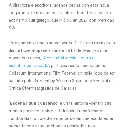
A directora e escritora lucense pecha con esta nova
longametraxe documental a triloxía transfeminista do
activismo cuir galego, que iniciou en 2021 con ‘Persoas
S.A.’.
Este primeiro filme púidose ver no OUFF de Ourense e a
día de hoxe atópase en liña e de balde. Mentres que
o
segundo deles,
‘Alex and Munchie: contra o
cisheteropatriarcado’
, participa nestas semanas no
Coliseum International Film Festival en Italia, logo de ter
pasado polo Directed by Women Spain ou o Festival da
Crítica Cinematográfica de Caracas.
‘Escenas dun consenso’
é unha historia -dentro das
moitas posibles- sobre a Batukada Transfemista
Tamborililás,
o colectivo compostelán que adoita estar
presente cos seus tamboriles reciclados nas