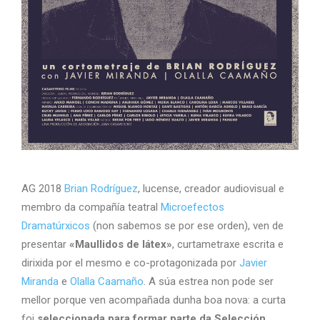
AG 2018
Brian Rodríguez
, lucense, creador audiovisual e
membro da compañía teatral
Microefectos
Dramatúrxicos
(non sabemos se por ese orden), ven de
presentar
«Maullidos de látex»
, curtametraxe escrita e
dirixida por el mesmo e co-protagonizada por
Javier
Miranda
e
Olalla Caamaño
. A súa estrea non pode ser
mellor porque ven acompañada dunha boa nova: a curta
foi
seleccionada para formar parte da Selección