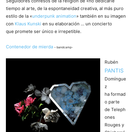
Seguidores confesos de la religión de «no dedicarle
tiempo al arte, de la espontaneidad creativa, al más puro
estilo de la «
underpunk animation
» también en su imagen
con
Klaus Kunski
en su elaboración … un concierto
que promete ser único e irrepetible.
Contenedor de mierda
– bandcamp-
Rubén
PANTIS
Domíngue
z
ha formad
o parte
de Teleph
ones
Rouges y