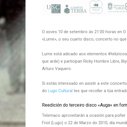
O xoves 10 de setembro ás 21:00 horas en O 
«Lume», o seu cuarto disco, concerto no qu
Lume está adicado aos elementos #telúricos e
que arde) e participan Ricky Hombre Libre, B
Arturo Vaquero.
Si estás interesado en asistir a este concer
do
Lugo Cultural
tes que recoller a túa entra
Reedición do terceiro disco «Auga» en for
Telemaco aproveitarán a ocasión para poñer á
Friol (Lugo) o 22 de Marzo do 2010, día mund