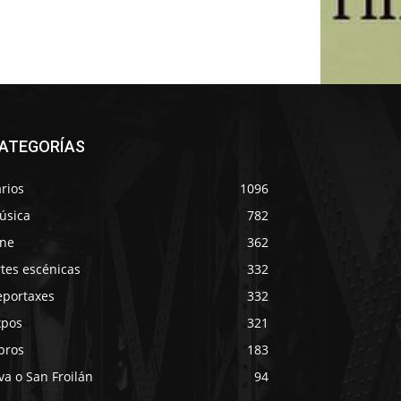
ATEGORÍAS
rios
1096
úsica
782
ine
362
tes escénicas
332
eportaxes
332
xpos
321
bros
183
va o San Froilán
94