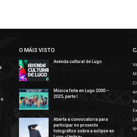
O MÁIS VISTO
C
Axenda cultural de Lugo
Va
a
M
C
s
Música feita en Lugo 2000 –
Ar
2025, parte I
 o
R
E
Li
Aberta a convocatoria para
participar no proxecto
Vi
fotográfico sobre a eclipse en
Lugo «Umbra»