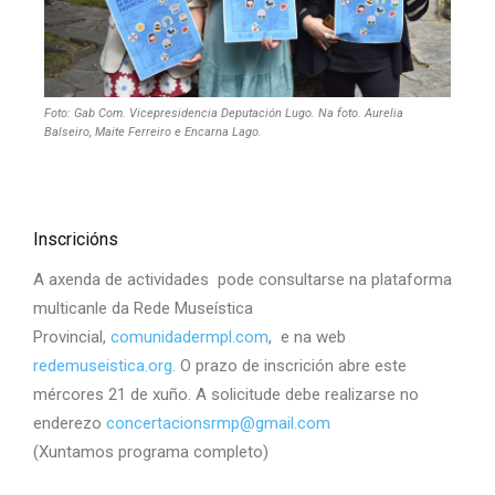
Foto: Gab Com. Vicepresidencia Deputación Lugo. Na foto. Aurelia
Balseiro, Maite Ferreiro e Encarna Lago.
Inscricións
A axenda de actividades pode consultarse na plataforma
multicanle da Rede Museística
Provincial,
comunidadermpl.com
, e na web
redemuseistica.org
. O prazo de inscrición abre este
mércores 21 de xuño. A solicitude debe realizarse no
enderezo
concertacionsrmp@gmail.com
(Xuntamos programa completo)