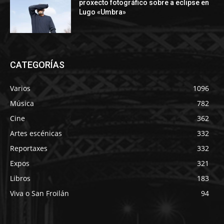
proxecto fotográfico sobre a eclipse en
Lugo «Umbra»
CATEGORÍAS
Varios
1096
Música
782
Cine
362
Artes escénicas
332
Reportaxes
332
Expos
321
Libros
183
Viva o San Froilán
94