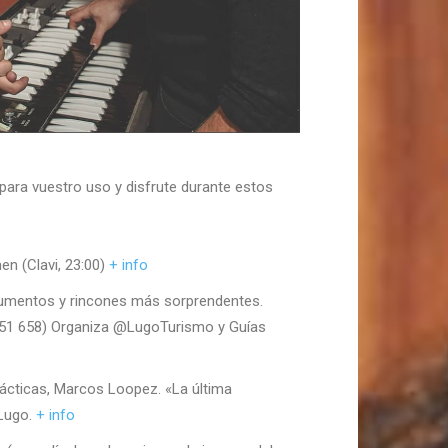
ara vuestro uso y disfrute durante estos
n (Clavi, 23:00)
+ info
numentos y rincones más sorprendentes.
2 251 658) Organiza @LugoTurismo y Guías
ácticas, Marcos Loopez. «La última
 Lugo.
+ info