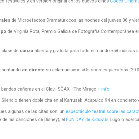
en festivales y en versión original en los nuevos cines
Codex Cinem
rales
de Microefectos Dramatúrxicos las noches del jueves 06 y vier
xpo
de Virginia Rota, Premio Galicia de Fotografía Contemporánea en 
a clase de
danza
abierta y gratuita para todo el mundo «58 indicios 
resentando
en directo
su aclamadísimo «Os sons esquecidos» (20:00 
 bandas cañeras en el Clavi: SÖAX +The Mirage
+ info
 Silencio tienen doble cita en el Karrusel: Acapulco 94 en concierto
es algunas de las citas son: un
espectáculo teatral sobre las caract
e de las canciones de Disney), el
FUN DAY de Kids&Us
Lugo o acercar