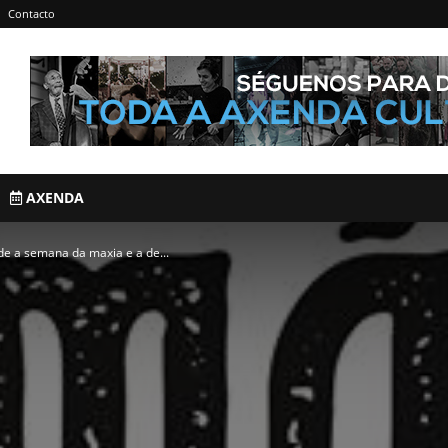
Contacto
AXENDA
de a semana da maxia e a de...