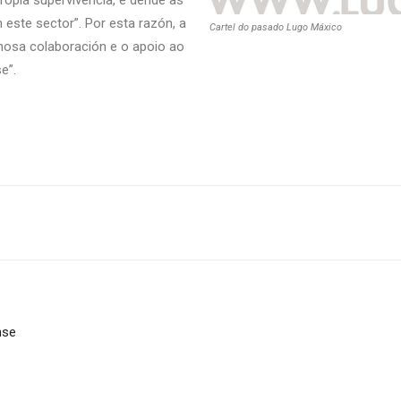
ropia supervivencia, e dende as
 este sector”. Por esta razón, a
Cartel do pasado Lugo Máxico
nosa colaboración e o apoio ao
e”.
nse