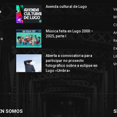
Axenda cultural de Lugo
Va
a
M
C
s
Música feita en Lugo 2000 –
Ar
2025, parte I
 o
R
E
Li
Aberta a convocatoria para
participar no proxecto
Vi
fotográfico sobre a eclipse en
Lugo «Umbra»
EN SOMOS
S