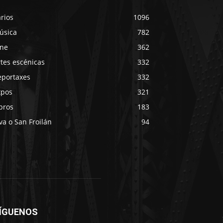
rios
1096
úsica
782
ine
362
tes escénicas
332
eportaxes
332
xpos
321
bros
183
va o San Froilán
94
ÍGUENOS