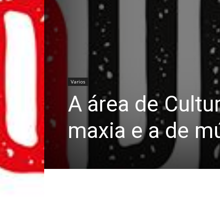
Varios
A área de Cult
maxia e a de m