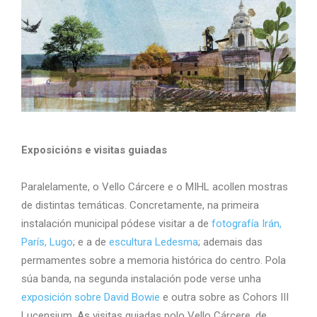
Exposicións e visitas guiadas
Paralelamente, o Vello Cárcere e o MIHL acollen mostras
de distintas temáticas. Concretamente, na primeira
instalación municipal pódese visitar a de
fotografía Irán,
París, Lugo
; e a de
escultura Ledesma
; ademais das
permamentes sobre a memoria histórica do centro. Pola
súa banda, na segunda instalación pode verse unha
exposición sobre David Bowie
e outra sobre as Cohors III
Lucensium. As visitas guiadas polo Vello Cárcere, de