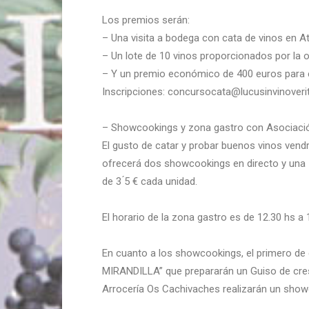
Los premios serán:
– Una visita a bodega con cata de vinos en Atr
– Un lote de 10 vinos proporcionados por la o
– Y un premio económico de 400 euros para el
Inscripciones: concursocata@lucusinvinover
– Showcookings y zona gastro con Asociació
El gusto de catar y probar buenos vinos ven
ofrecerá dos showcookings en directo y una z
de 3 ́5 € cada unidad.
El horario de la zona gastro es de 12.30 hs a 
En cuanto a los showcookings, el primero de e
MIRANDILLA” que prepararán un Guiso de cre
Arrocería Os Cachivaches realizarán un
showc