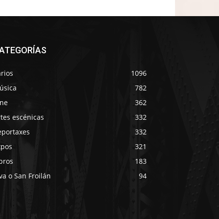
ATEGORÍAS
rios
1096
úsica
782
ine
362
tes escénicas
332
eportaxes
332
xpos
321
bros
183
va o San Froilán
94