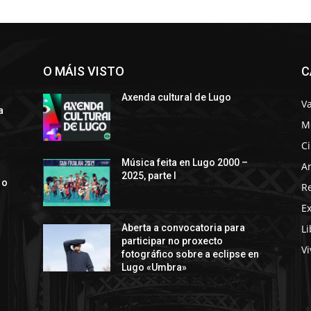
O MÁIS VISTO
C
Axenda cultural de Lugo
Va
a
M
C
s
Música feita en Lugo 2000 –
Ar
2025, parte I
 o
R
E
Li
Aberta a convocatoria para
participar no proxecto
Vi
fotográfico sobre a eclipse en
Lugo «Umbra»