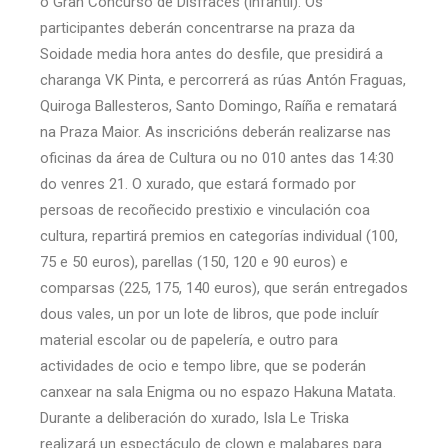
o Gran Concurso de Disfraces (infantil). Os
participantes deberán concentrarse na praza da
Soidade media hora antes do desfile, que presidirá a
charanga VK Pinta, e percorrerá as rúas Antón Fraguas,
Quiroga Ballesteros, Santo Domingo, Raíña e rematará
na Praza Maior. As inscricións deberán realizarse nas
oficinas da área de Cultura ou no 010 antes das 14:30
do venres 21. O xurado, que estará formado por
persoas de recoñecido prestixio e vinculación coa
cultura, repartirá premios en categorías individual (100,
75 e 50 euros), parellas (150, 120 e 90 euros) e
comparsas (225, 175, 140 euros), que serán entregados
dous vales, un por un lote de libros, que pode incluír
material escolar ou de papelería, e outro para
actividades de ocio e tempo libre, que se poderán
canxear na sala Enigma ou no espazo Hakuna Matata.
Durante a deliberación do xurado, Isla Le Triska
realizará un espectáculo de clown e malabares para