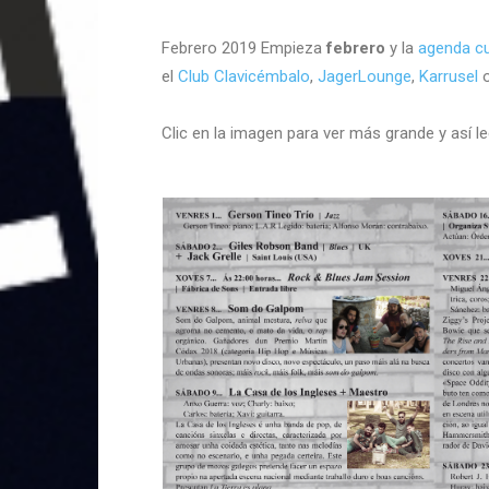
Febrero 2019 Empieza
febrero
y la
agenda cu
el
Club Clavicémbalo
,
JagerLounge
,
Karrusel
o
Clic en la imagen para ver más grande y así 