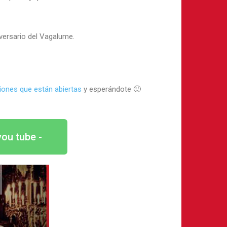
iversario del Vagalume.
iones que están abiertas
y esperándote 🙂
u tube -