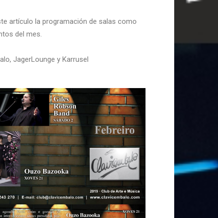
te artículo la programación de salas como
tos del mes.
balo, JagerLounge y Karrusel