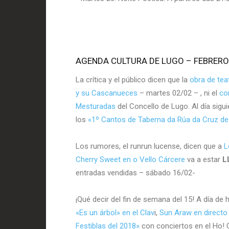
AGENDA CULTURA DE LUGO – FEBRERO
La crítica y el público dicen que la
obra de tea
y su Cascanueces
– martes 02/02 – , ni el
co
Mesturadas
del Concello de Lugo. Al día sigui
los
«1º Cantos de Taberna da Rúa da Cruz d
Los rumores, el runrun lucense, dicen que a
L
Cherry Sweet en o Vello Cárcere
va a estar
L
entradas vendidas – sábado 16/02-
¡Qué decir del fin de semana del 15! A día de
«Es un árbol» en el Clav
i,
Sun Araw en directo
Festiblas del 2018»
con conciertos en el Ho! G