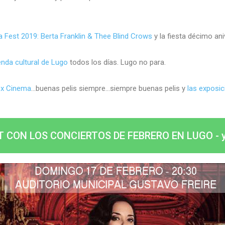
Fest 2019: Berta Franklin & Thee Blind Crows
y la fiesta décimo an
nda cultural de Lugo
todos los días. Lugo no para.
ex Cinema
…buenas pelis siempre…siempre buenas pelis y
las exposic
T CON LOS CONCIERTOS DE FEBRERO EN LUGO - yo