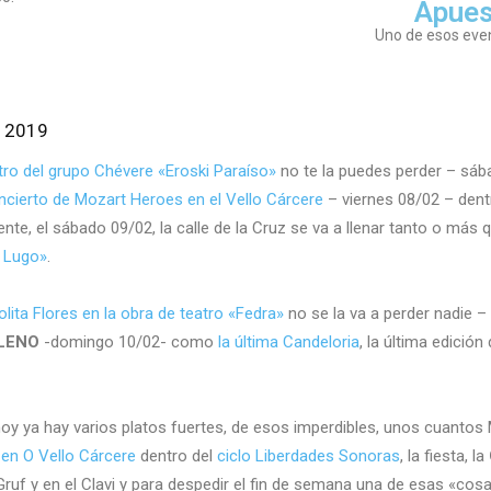
Apues
Uno de esos eve
 2019
tro del grupo Chévere «Eroski Paraíso»
no te la puedes perder – sáb
ncierto de Mozart Heroes en el Vello Cárcere
– viernes 08/02 – dent
ente, el sábado 09/02, la calle de la Cruz se va a llenar tanto o más
e Lugo»
.
olita Flores en la obra de teatro «Fedra»
no se la va a perder nadie –
LENO
-domingo 10/02- como
la última Candeloria
, la última edición
 hoy ya hay varios platos fuertes, de esos imperdibles, unos cuanto
 en O Vello Cárcere
dentro del
ciclo Liberdades Sonoras
, la fiesta, la
ruf y en el Clavi y para despedir el fin de semana una de esas «cosas