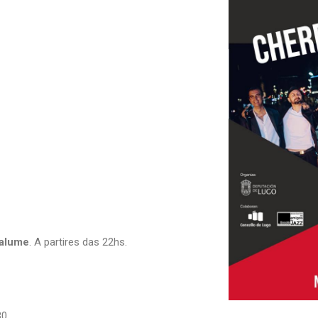
galume
. A partires das 22hs.
30.